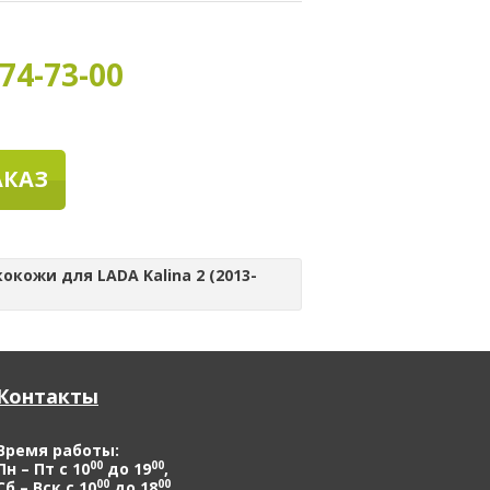
74-73-00
АКАЗ
окожи для LADA Kalina 2 (2013-
Контакты
Время работы:
00
00
Пн – Пт с 10
до 19
,
00
00
Сб – Вск с 10
до 18