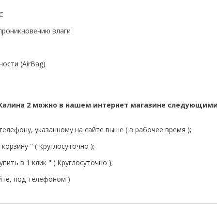
С
 проникновению влаги
ости (AirBag)
 Калина 2 можно в нашем интернет магазине следующими
елефону, указанному на сайте выше ( в рабочее время );
корзину " ( Круглосуточно );
пить в 1 клик " ( Круглосуточно );
йте, под телефоном )