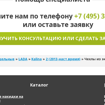
ните нам по телефону
+7 (495)
3
или оставьте заявку
УЧИТЬ КОНСУЛЬТАЦИЮ ИЛИ СДЕЛАТЬ З
дельные
»
LADA
»
Kalina
»
2 (2013-наст.время)
»
Чехлы из эк
Каталог
 накидки на
я