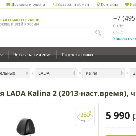
Доставка и оплата
Возврат и обмен
Контакты
Изб
+7 (49
Н АВТО-АКСЕССУАРОВ
ОСКВЕ И ВСЕЙ РОССИИ
Пн-Пт:
Сб-Вс:
Заказать 
Чехлы на сидения
Подлокотники
ельные
LADA
Kalina
 LADA Kalina 2 (2013-наст.время), 
5 990