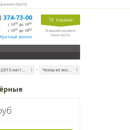
ранное (
пусто
)
5)
374-73-00
Корзина
00
00
с 10
до 19
00
00
с 10
до 18
В вашей корзине
пока пусто!
обратный звонок
2 (2013-наст.время)
Чехлы из экокожи для LADA Kalina 2 (2013-наст.время), чёрные
чёрные
руб