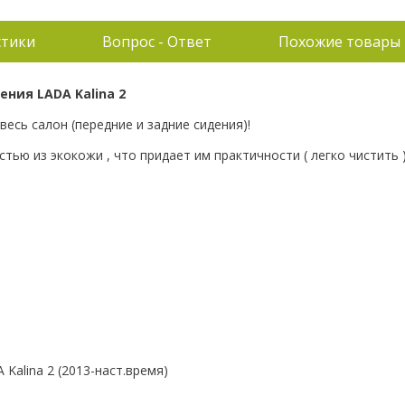
стики
Вопрос - Ответ
Похожие товары
ния LADA Kalina 2
весь салон (передние и задние сидения)!
тью из экокожи , что придает им практичности ( легко чистить 
Kalina 2 (2013-наст.время)