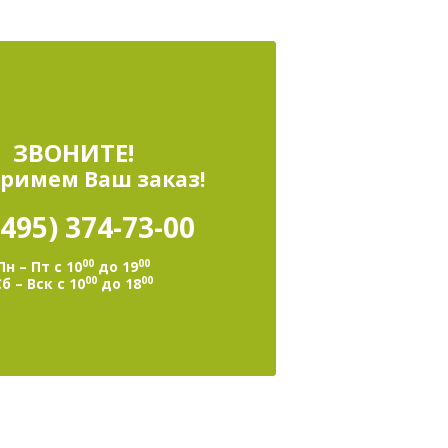
ЗВОНИТЕ!
римем Ваш заказ!
(495)
374-73-00
00
00
Пн – Пт с 10
до 19
00
00
Сб – Вск с 10
до 18