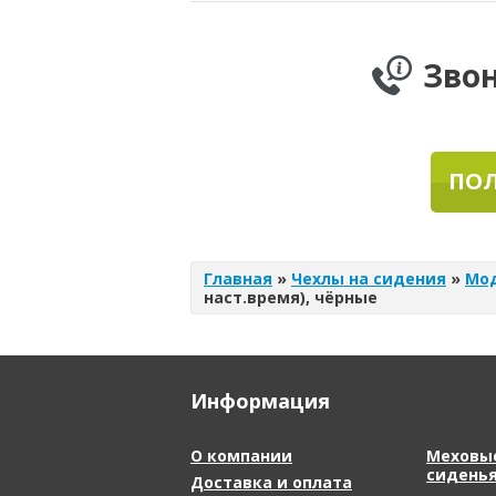
Зво
ПОЛ
Главная
»
Чехлы на сидения
»
Мо
наст.время), чёрные
Информация
О компании
Меховые
сидень
Доставка и оплата