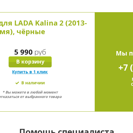
В корзину
в избранное
ля LADA Kalina 2 (2013-
емя), чёрные
5 990
руб
Мы п
В корзину
+7 
Купить в 1 клик
В наличии
* Вы можете в любой момент
отказаться от выбранного товара
Помощь специалиста