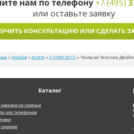
ните нам по телефону
+7 (495)
3
или оставьте заявку
УЧИТЬ КОНСУЛЬТАЦИЮ ИЛИ СДЕЛАТЬ З
ные
»
Hyundai
»
Accent
»
2 (1999-2012)
»
Чехлы из Экокожи Двойной
Каталог
накидки на сиденья
ли для телефонов
тники
 сидения