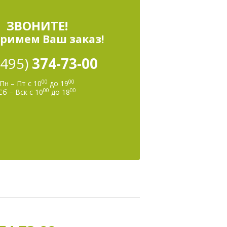
ЗВОНИТЕ!
римем Ваш заказ!
(495)
374-73-00
00
00
Пн – Пт с 10
до 19
00
00
Сб – Вск с 10
до 18