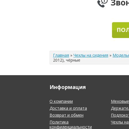
Зво
ПОЛ
Главная
»
Чехлы на сидения
»
Модель
2012), чёрные
Информация
О компании
Меховые 
Доставка и оплата
Держате
Возврат и обмен
Подлоко
Политика
Чехлы на
конфиденциальности