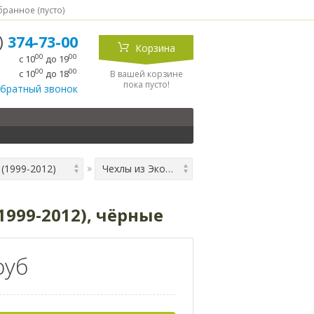
ранное (
пусто
)
5)
374-73-00
Корзина
00
00
с 10
до 19
00
00
с 10
до 18
В вашей корзине
пока пусто!
обратный звонок
 (1999-2012)
Чехлы из Экокожи Двойной Ромб для Hyundai Accent 2 (1999-2012), чёрные
1999-2012), чёрные
руб