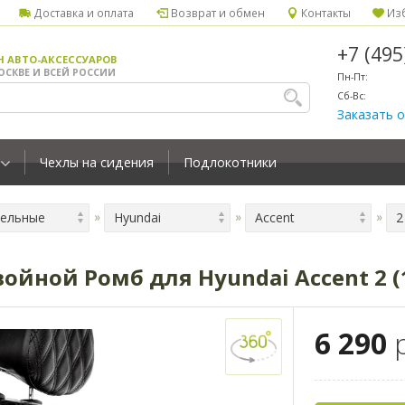
Доставка и оплата
Возврат и обмен
Контакты
Изб
+7 (49
Н АВТО-АКСЕССУАРОВ
ОСКВЕ И ВСЕЙ РОССИИ
Пн-Пт:
Сб-Вс:
Заказать 
Чехлы на сидения
Подлокотники
ельные
Hyundai
Accent
2
йной Ромб для Hyundai Accent 2 (
6 290