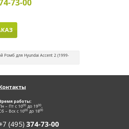
74-73-00
АКАЗ
 Ромб для Hyundai Accent 2 (1999-
Контакты
Время работы:
00
00
Пн – Пт с 10
до 19
,
00
00
Сб – Вск с 10
до 18
+7 (495)
374-73-00