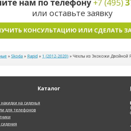
ните нам по телефону
+7 (495)
3
или оставьте заявку
УЧИТЬ КОНСУЛЬТАЦИЮ ИЛИ СДЕЛАТЬ З
ные
»
Skoda
»
Rapid
»
1 (2012-2020)
»
Чехлы из Экокожи Двойной Ро
Каталог
накидки на сиденья
ли для телефонов
тники
 сидения