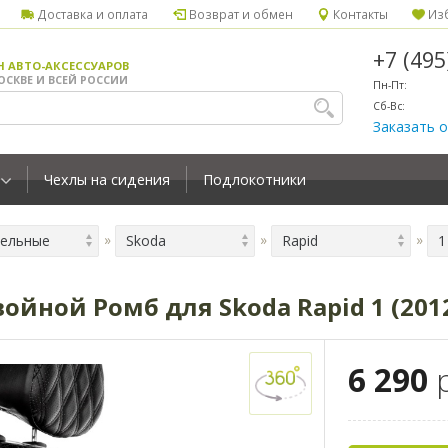
Доставка и оплата
Возврат и обмен
Контакты
Изб
+7 (49
Н АВТО-АКСЕССУАРОВ
ОСКВЕ И ВСЕЙ РОССИИ
Пн-Пт:
Сб-Вс:
Заказать 
Чехлы на сидения
Подлокотники
ельные
Skoda
Rapid
1
йной Ромб для Skoda Rapid 1 (2012
6 290