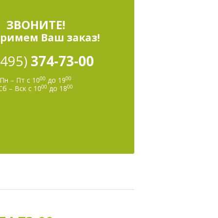
ЗВОНИТЕ!
римем Ваш заказ!
(495)
374-73-00
00
00
Пн – Пт с 10
до 19
00
00
Сб – Вск с 10
до 18