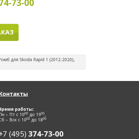
74-73-00
АКАЗ
мб для Skoda Rapid 1 (2012-2020),
Контакты
Время работы:
00
00
Пн – Пт с 10
до 19
,
00
00
Сб – Вск с 10
до 18
+7 (495)
374-73-00