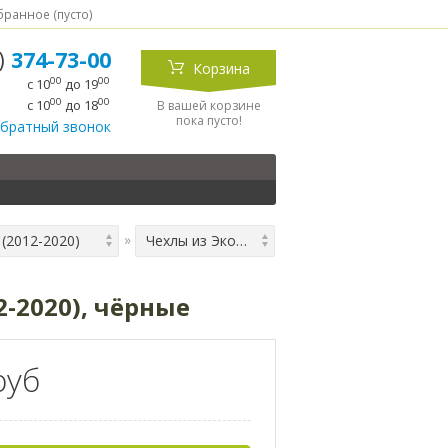
ранное (
пусто
)
5)
374-73-00
Корзина
00
00
с 10
до 19
00
00
с 10
до 18
В вашей корзине
пока пусто!
обратный звонок
 (2012-2020)
Чехлы из Экокожи Двойной Ромб для Skoda Rapid 1 (2012-2020), чёрные
-2020), чёрные
руб