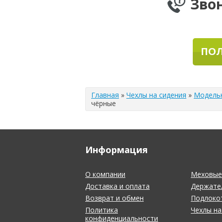
Зво
ПОЛ
Главная
»
Чехлы на сидения
»
Модель
чёрные
Информация
О компании
Меховые 
Доставка и оплата
Держате
Возврат и обмен
Подлоко
Политика
Чехлы на
конфиденциальности