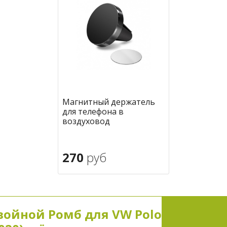
Магнитный держатель
для телефона в
воздуховод
270
руб
В корзину
в избранное
войной Ромб для VW Polo