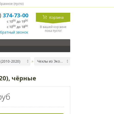
ранное (
пусто
)
5)
374-73-00
Корзина
00
00
с 10
до 19
00
00
с 10
до 18
В вашей корзине
пока пусто!
обратный звонок
 (2010-2020)
Чехлы из Экокожи Двойной Ромб для VW Polo 5 (2010-2020), чёрные
20), чёрные
руб