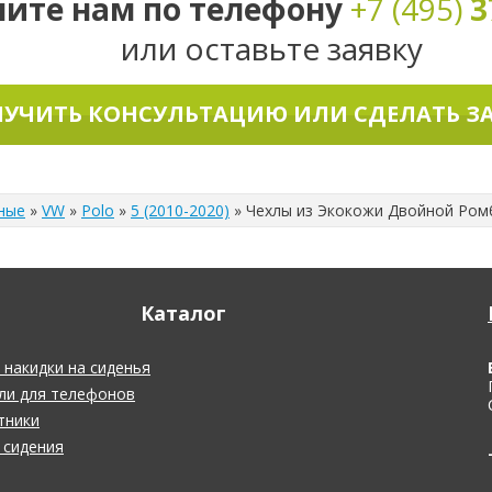
ните нам по телефону
+7 (495)
3
или оставьте заявку
УЧИТЬ КОНСУЛЬТАЦИЮ ИЛИ СДЕЛАТЬ З
ные
»
VW
»
Polo
»
5 (2010-2020)
»
Чехлы из Экокожи Двойной Ромб 
Каталог
накидки на сиденья
ли для телефонов
тники
 сидения