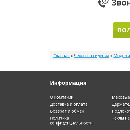
Зво
ПОЛ
Главная
»
Чехлы на сидения
»
Модель
Информация
О компании
Меховые 
Доставка и оплата
Держате
Возврат и обмен
Подлоко
Политика
Чехлы на
конфиденциальности