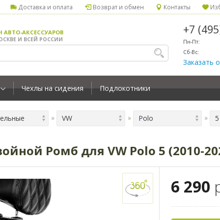
Доставка и оплата
Возврат и обмен
Контакты
Изб
+7 (49
Н АВТО-АКСЕССУАРОВ
ОСКВЕ И ВСЕЙ РОССИИ
Пн-Пт:
Сб-Вс:
Заказать 
Чехлы на сидения
Подлокотники
ельные
VW
Polo
5
йной Ромб для VW Polo 5 (2010-20
6 290