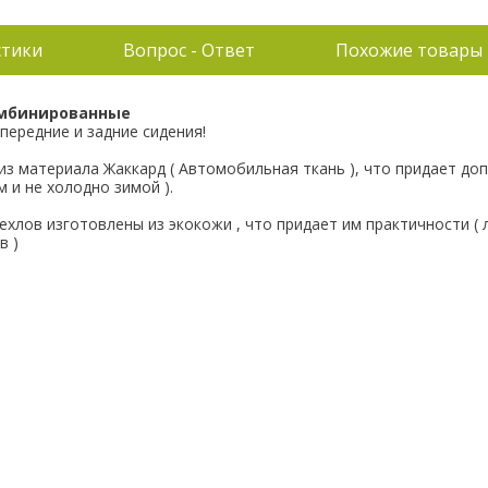
стики
Вопрос - Ответ
Похожие товары
омбинированные
передние и задние сидения!
 из материала Жаккард ( Автомобильная ткань ), что придает д
 и не холодно зимой ).
ехлов изготовлены из экокожи , что придает им практичности ( 
в )