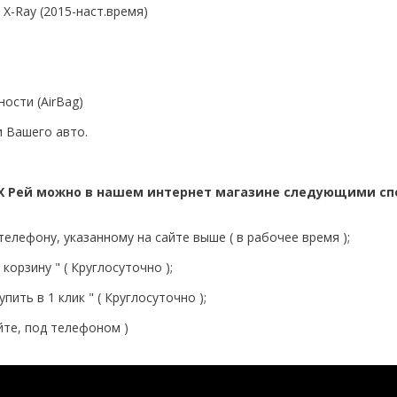
X-Ray (2015-наст.время)
ости (AirBag)
 Вашего авто.
 Х Рей можно в нашем интернет магазине следующими сп
елефону, указанному на сайте выше ( в рабочее время );
корзину " ( Круглосуточно );
пить в 1 клик " ( Круглосуточно );
йте, под телефоном )