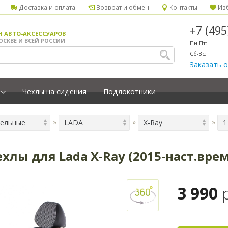
Доставка и оплата
Возврат и обмен
Контакты
Изб
+7 (49
Н АВТО-АКСЕССУАРОВ
ОСКВЕ И ВСЕЙ РОССИИ
Пн-Пт:
Сб-Вс:
Заказать 
Чехлы на сидения
Подлокотники
ельные
LADA
X-Ray
лы для Lada X-Ray (2015-наст.вре
3 990