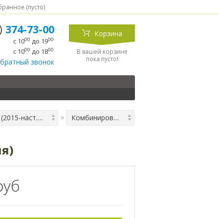
ранное (
пусто
)
5)
374-73-00
Корзина
00
00
с 10
до 19
00
00
с 10
до 18
В вашей корзине
пока пусто!
обратный звонок
1 (2015-наст.время)
Комбинированные чехлы для Lada X-Ray (2015-наст.время)
мя)
руб