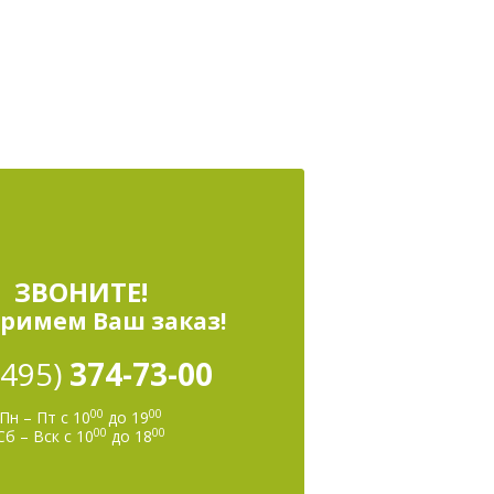
ЗВОНИТЕ!
римем Ваш заказ!
(495)
374-73-00
00
00
Пн – Пт с 10
до 19
00
00
Сб – Вск с 10
до 18