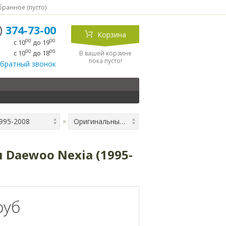
ранное (
пусто
)
5)
374-73-00
Корзина
00
00
с 10
до 19
00
00
с 10
до 18
В вашей корзине
пока пусто!
обратный звонок
995-2008
Оригинальные чехлы Автопилот из экокожи на сиденья Daewoo Nexia (1995-2008), чёрные + красный
Daewoo Nexia (1995-
руб