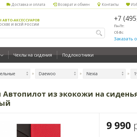
Доставка и оплата
Возврат и обмен
Контакты
Изб
+7 (49
Н АВТО-АКСЕССУАРОВ
ОСКВЕ И ВСЕЙ РОССИИ
Пн-Пт:
Сб-Вс:
Заказать 
Чехлы на сидения
Подлокотники
ельные
Daewoo
Nexia
1
Автопилот из экокожи на сиденья 
ный
9 990