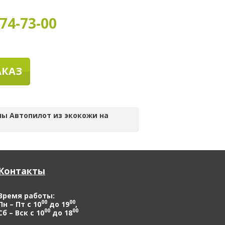
74-73-00
АКАЗ
ы Автопилот из экокожи на
Контакты
Время работы:
00
00
Пн – Пт с 10
до 19
,
00
00
Сб – Вск с 10
до 18