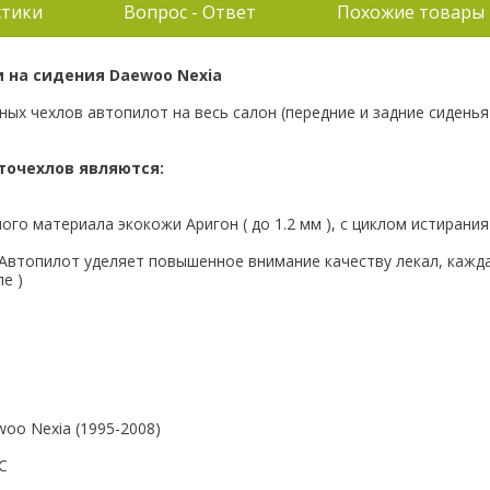
стики
Вопрос - Ответ
Похожие товары
 на сидения Daewoo Nexia
ных чехлов автопилот на весь салон (передние и задние сиденья)
очехлов являются:
ого материала экокожи Аригон ( до 1.2 мм ), с циклом истирани
 Автопилот уделяет повышенное внимание качеству лекал, кажд
е )
oo Nexia (1995-2008)
С