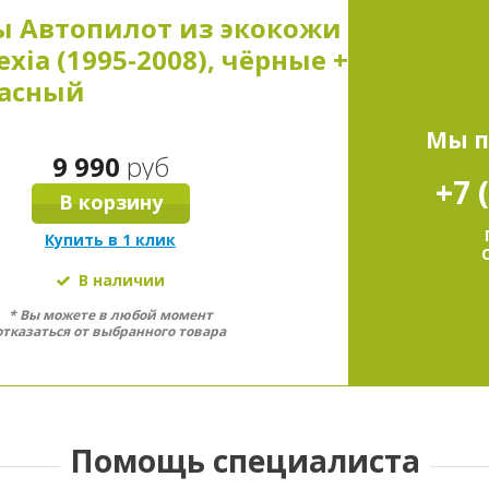
 Автопилот из экокожи
xia (1995-2008), чёрные +
асный
Мы п
9 990
руб
+7 
В корзину
Купить в 1 клик
В наличии
* Вы можете в любой момент
отказаться от выбранного товара
Помощь специалиста