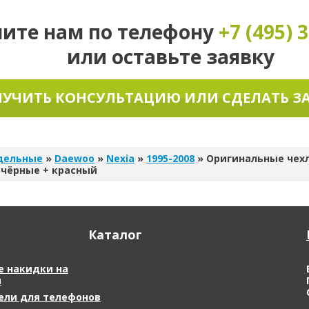
ните нам по телефону
+7 (495)
3
или оставьте заявку
УЧИТЬ КОНСУЛЬТАЦИЮ ИЛИ СДЕЛАТЬ З
дельные
»
Daewoo
»
Nexia
»
1995-2008
»
Оригинальные чехл
, чёрные + красный
Каталог
 накидки на
я
ели для телефонов