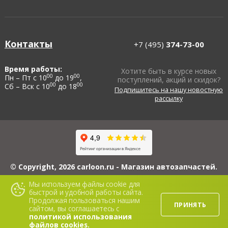
Контакты
+7 (495)
374-73-00
Время работы:
Хотите быть в курсе новых
00
00
Пн – Пт с 10
до 19
,
поступлений, акций и скидок?
00
00
Сб – Вск с 10
до 18
Подпишитесь на нашу новостную
рассылку
© Copyright, 2026 carloon.ru - Магазин автозапчастей.
ИП Блинов А.Ю., ИНН 503114560608, ОГРНИП 313503108100022, 426069,
Мы используем файлы cookie для
Республика Удмуртская, г. Ижевск, ул. 5-я Подлесная, д. 3, кв. 116.
быстрой и удобной работы сайта.
Сайт www.carloon.ru носит исключительно информационный характер и ни
Продолжая пользоваться нашим
при каких условиях не является публичной офертой. Для получения
ПРИНЯТЬ
подробной информации о стоимости материалов, пожалуйста, обращайтесь
сайтом, вы соглашаетесь с
в офис продаж.
политикой использования
файлов cookies.