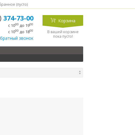
ранное (
пусто
)
5)
374-73-00
Корзина
00
00
с 10
до 19
00
00
с 10
до 18
В вашей корзине
пока пусто!
обратный звонок