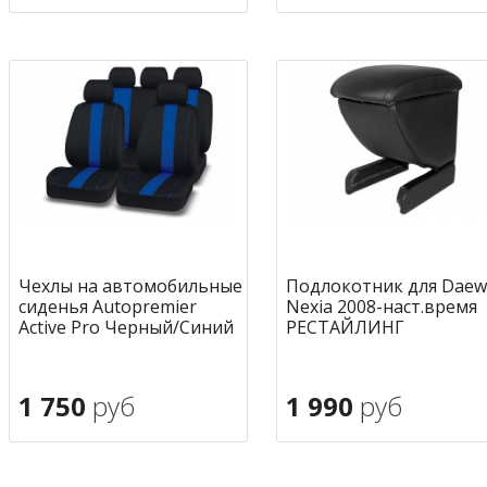
В корзину
В корзину
в избранное
в избран
Чехлы на автомобильные
Подлокотник для Dae
сиденья Autopremier
Nexia 2008-наст.время
Active Pro Черный/Синий
РЕСТАЙЛИНГ
1 750
руб
1 990
руб
В корзину
В корзину
в избранное
в избран