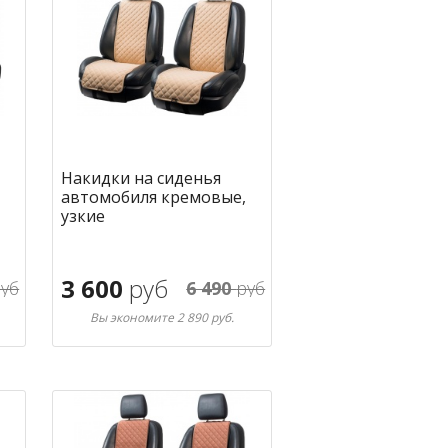
Накидки на сиденья
автомобиля кремовые,
узкие
3 600
руб
уб
6 490
руб
Вы экономите 2 890 руб.
В корзину
ное
в избранное