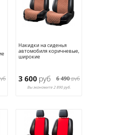
Накидки на сиденья
автомобиля коричневые,
ие
широкие
3 600
руб
уб
6 490
руб
Вы экономите 2 890 руб.
В корзину
ное
в избранное