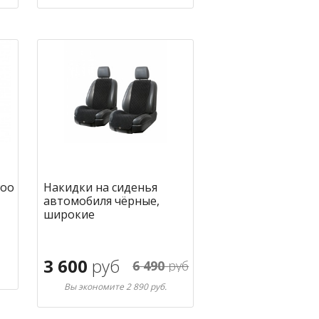
В корзину
ное
в избранное
woo
Накидки на сиденья
автомобиля чёрные,
широкие
3 600
руб
6 490
руб
Вы экономите 2 890 руб.
ное
В корзину
в избранное