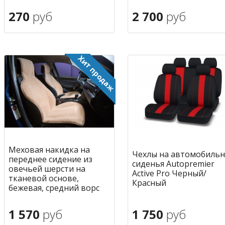
270
руб
2 700
руб
В корзину
В корзину
в избранное
в избран
Меховая накидка на
Чехлы на автомобиль
переднее сидение из
сиденья Autopremier
овечьей шерсти на
Active Pro Черный/
тканевой основе,
Красный
бежевая, средний ворс
1 570
руб
1 750
руб