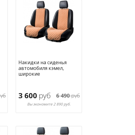
Накидки на сиденья
автомобиля кэмел,
широкие
3 600
руб
уб
6 490
руб
Вы экономите 2 890 руб.
В корзину
ное
в избранное