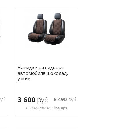
Накидки на сиденья
автомобиля шоколад,
узкие
3 600
руб
уб
6 490
руб
Вы экономите 2 890 руб.
В корзину
ное
в избранное