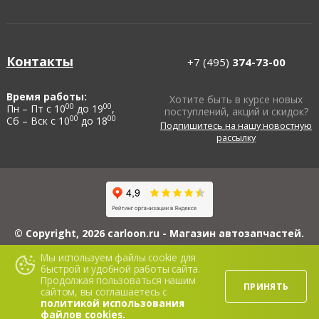
Контакты
+7 (495)
374-73-00
Время работы:
Хотите быть в курсе новых
00
00
Пн – Пт с 10
до 19
,
поступлений, акций и скидок?
00
00
Сб – Вск с 10
до 18
Подпишитесь на нашу новостную
рассылку
© Copyright, 2026 carloon.ru - Магазин автозапчастей.
ИП Блинов А.Ю., ИНН 503114560608, ОГРНИП 313503108100022, 426069,
Мы используем файлы cookie для
Республика Удмуртская, г. Ижевск, ул. 5-я Подлесная, д. 3, кв. 116.
быстрой и удобной работы сайта.
Сайт www.carloon.ru носит исключительно информационный характер и ни
Продолжая пользоваться нашим
при каких условиях не является публичной офертой. Для получения
ПРИНЯТЬ
подробной информации о стоимости материалов, пожалуйста, обращайтесь
сайтом, вы соглашаетесь с
в офис продаж.
политикой использования
файлов cookies.