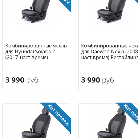
Комбинированные чехлы
Комбинированные чех
для Hyundai Solaris 2
для Daewoo Nexia (2008
(2017-наст.время)
наст.время) Рестайлин
3 990
руб
3 990
руб
В корзину
В корзину
в избранное
в избран