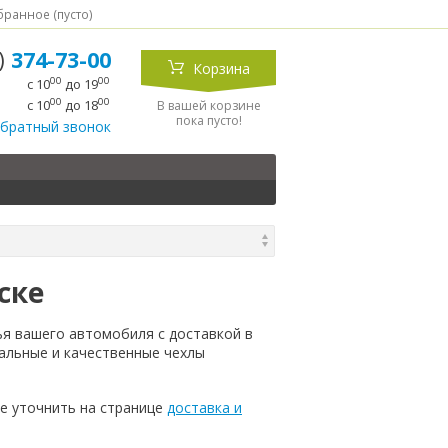
ранное (
пусто
)
5)
374-73-00
Корзина
00
00
с 10
до 19
00
00
с 10
до 18
В вашей корзине
пока пусто!
обратный звонок
ске
ья вашего автомобиля с доставкой в
альные и качественные чехлы
е уточнить на странице
доставка и