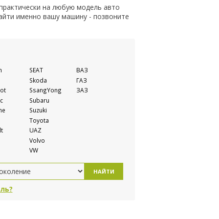
 практически на любую модель авто
найти именно вашу машину - позвоните
n
SEAT
ВАЗ
Skoda
ГАЗ
ot
SsangYong
ЗАЗ
c
Subaru
he
Suzuki
Toyota
t
UAZ
Volvo
VW
НАЙТИ
ль?