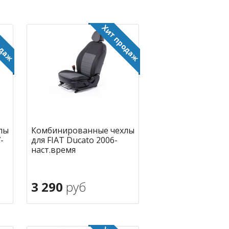
лы
Комбинированные чехлы
-
для FIAT Ducato 2006-
наст.время
3 290
руб
В корзину
ное
в избранное