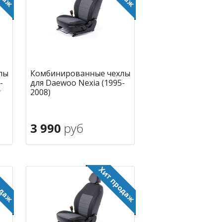
лы
Комбинированные чехлы
-
для Daewoo Nexia (1995-
г
2008)
3 990
руб
В корзину
ное
в избранное