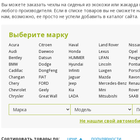
Вы можете заказать чехлы на сиденья из экокожи или жакарда
любого производителя. Если в списке товаров вы не сможете 
нам, возможно, ее просто не успели добавить в каталог сайта.
Выберите марку
Acura
Citroen
Haval
Land Rover
Nissa
Audi
Daewoo
Honda
Lexus
Opel
Bentley
Datsun
HUMMER
LIFAN
Peuge
BMW
Dodge
Hyundai
Lincoln
Pontia
Cadillac
DongFeng
Infiniti
Luxgen
Porsc
Changan
FIAT
Jaguar
Mazda
Ravon
Chery
FORD
Jeep
Mercedes-Benz
Renaul
Chevrolet
Geely
Kia
Mini
Rover
Chrysler
Great Wall
LADA
Mitsubishi
SAAB
Не нашли свой автомоби
Сортировать товары по:
цене
популярности