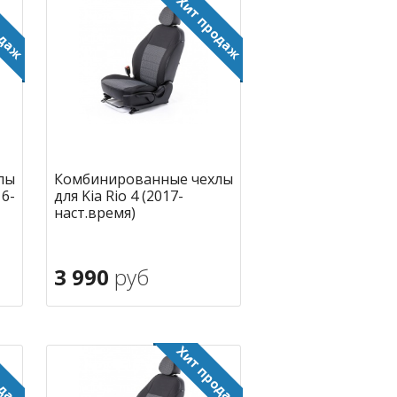
лы
Комбинированные чехлы
16-
для Kia Rio 4 (2017-
наст.время)
3 990
руб
В корзину
ное
в избранное