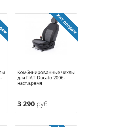
лы
Комбинированные чехлы
-
для FIAT Ducato 2006-
наст.время
3 290
руб
В корзину
ное
в избранное