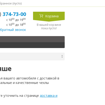
ранное (
пусто
)
5)
374-73-00
Корзина
00
00
с 10
до 19
00
00
с 10
до 18
В вашей корзине
пока пусто!
обратный звонок
аяше
ья вашего автомобиля с доставкой в
нальные и качественные чехлы
е уточнить на странице
доставка и