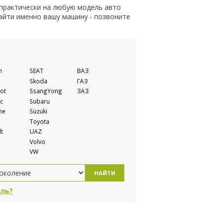
 практически на любую модель авто
найти именно вашу машину - позвоните
n
SEAT
ВАЗ
Skoda
ГАЗ
ot
SsangYong
ЗАЗ
c
Subaru
he
Suzuki
Toyota
t
UAZ
Volvo
VW
НАЙТИ
ль?