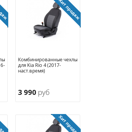
лы
Комбинированные чехлы
16-
для Kia Rio 4 (2017-
наст.время)
3 990
руб
В корзину
ное
в избранное