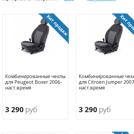
Комбинированные чехлы
Комбинированные чех
для Peugeot Boxer 2006-
для Citroen Jumper 2007
наст.время
наст.время
3 290
руб
3 290
руб
В корзину
В корзину
в избранное
в избран