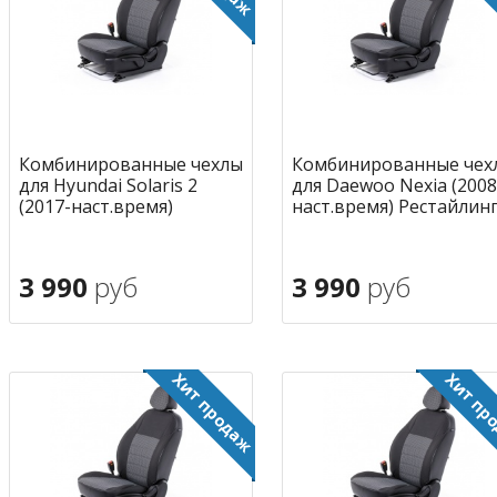
Комбинированные чехлы
Комбинированные чех
для Hyundai Solaris 2
для Daewoo Nexia (2008
(2017-наст.время)
наст.время) Рестайлин
3 990
руб
3 990
руб
В корзину
В корзину
в избранное
в избран