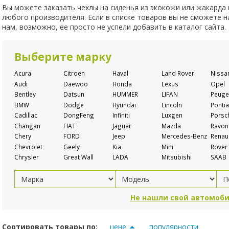
Вы можете заказать чехлы на сиденья из экокожи или жакарда
любого производителя. Если в списке товаров вы не сможете 
нам, возможно, ее просто не успели добавить в каталог сайта.
Выберите марку
Acura
Citroen
Haval
Land Rover
Nissa
Audi
Daewoo
Honda
Lexus
Opel
Bentley
Datsun
HUMMER
LIFAN
Peuge
BMW
Dodge
Hyundai
Lincoln
Pontia
Cadillac
DongFeng
Infiniti
Luxgen
Porsc
Changan
FIAT
Jaguar
Mazda
Ravon
Chery
FORD
Jeep
Mercedes-Benz
Renaul
Chevrolet
Geely
Kia
Mini
Rover
Chrysler
Great Wall
LADA
Mitsubishi
SAAB
Не нашли свой автомоби
Сортировать товары по:
цене
популярности