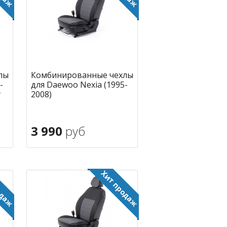
лы
Комбинированные чехлы
-
для Daewoo Nexia (1995-
г
2008)
3 990
руб
В корзину
ное
в избранное