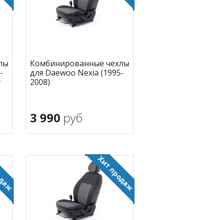
лы
Комбинированные чехлы
-
для Daewoo Nexia (1995-
г
2008)
3 990
руб
В корзину
ное
в избранное