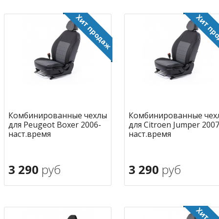
Комбинированные чехлы
Комбинированные чех
для Peugeot Boxer 2006-
для Citroen Jumper 2007
наст.время
наст.время
3 290
руб
3 290
руб
В корзину
В корзину
в избранное
в избран