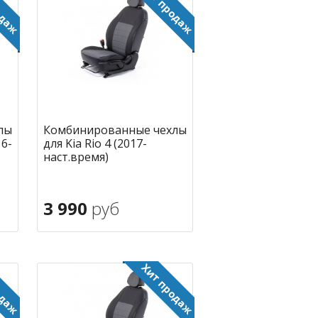
лы
Комбинированные чехлы
16-
для Kia Rio 4 (2017-
наст.время)
3 990
руб
В корзину
ное
в избранное