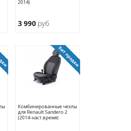
2014)
3 990
руб
В корзину
ное
в избранное
лы
Комбинированные чехлы
для Renault Sandero 2
(2014-наст.время)