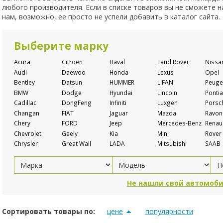
любого производителя. Если в списке товаров вы не сможете 
нам, возможно, ее просто не успели добавить в каталог сайта.
Выберите марку
Acura
Citroen
Haval
Land Rover
Nissa
Audi
Daewoo
Honda
Lexus
Opel
Bentley
Datsun
HUMMER
LIFAN
Peuge
BMW
Dodge
Hyundai
Lincoln
Pontia
Cadillac
DongFeng
Infiniti
Luxgen
Porsc
Changan
FIAT
Jaguar
Mazda
Ravon
Chery
FORD
Jeep
Mercedes-Benz
Renaul
Chevrolet
Geely
Kia
Mini
Rover
Chrysler
Great Wall
LADA
Mitsubishi
SAAB
Не нашли свой автомоби
Сортировать товары по:
цене
популярности