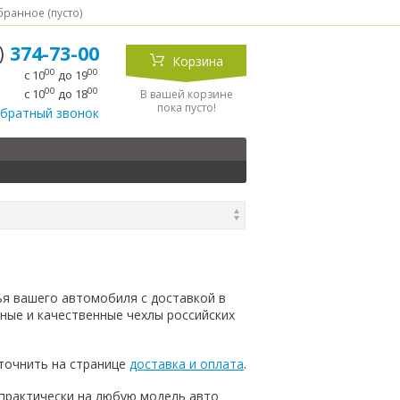
ранное (
пусто
)
5)
374-73-00
Корзина
00
00
с 10
до 19
00
00
с 10
до 18
В вашей корзине
пока пусто!
обратный звонок
ья вашего автомобиля с доставкой в
ные и качественные чехлы российских
точнить на странице
доставка и оплата
.
 практически на любую модель авто