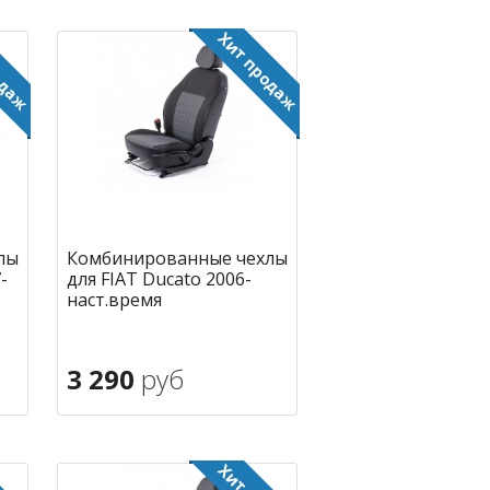
лы
Комбинированные чехлы
-
для FIAT Ducato 2006-
наст.время
3 290
руб
В корзину
ное
в избранное