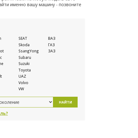
найти именно вашу машину - позвоните
n
SEAT
ВАЗ
Skoda
ГАЗ
ot
SsangYong
ЗАЗ
c
Subaru
he
Suzuki
Toyota
t
UAZ
Volvo
VW
НАЙТИ
ль?