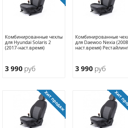
Комбинированные чехлы
Комбинированные чех
для Hyundai Solaris 2
для Daewoo Nexia (2008
(2017-наст.время)
наст.время) Рестайлин
3 990
руб
3 990
руб
В корзину
В корзину
в избранное
в избран