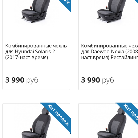
Комбинированные чехлы
Комбинированные чех
для Hyundai Solaris 2
для Daewoo Nexia (2008
(2017-наст.время)
наст.время) Рестайлин
3 990
руб
3 990
руб
В корзину
В корзину
в избранное
в избран