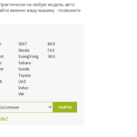
 практически на любую модель авто
найти именно вашу машину - позвоните
n
SEAT
ВАЗ
Skoda
ГАЗ
ot
SsangYong
ЗАЗ
c
Subaru
he
Suzuki
Toyota
t
UAZ
Volvo
VW
НАЙТИ
ль?