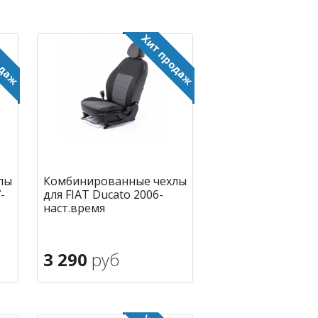
лы
Комбинированные чехлы
-
для FIAT Ducato 2006-
наст.время
3 290
руб
В корзину
ное
в избранное