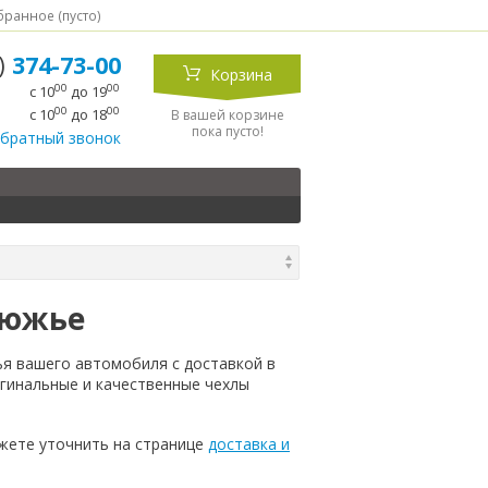
ранное (
пусто
)
5)
374-73-00
Корзина
00
00
с 10
до 19
00
00
с 10
до 18
В вашей корзине
пока пусто!
обратный звонок
дюжье
ья вашего автомобиля с доставкой в
гинальные и качественные чехлы
жете уточнить на странице
доставка и