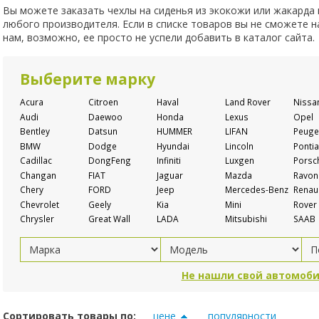
Вы можете заказать чехлы на сиденья из экокожи или жакарда
любого производителя. Если в списке товаров вы не сможете 
нам, возможно, ее просто не успели добавить в каталог сайта.
Выберите марку
Acura
Citroen
Haval
Land Rover
Nissa
Audi
Daewoo
Honda
Lexus
Opel
Bentley
Datsun
HUMMER
LIFAN
Peuge
BMW
Dodge
Hyundai
Lincoln
Pontia
Cadillac
DongFeng
Infiniti
Luxgen
Porsc
Changan
FIAT
Jaguar
Mazda
Ravon
Chery
FORD
Jeep
Mercedes-Benz
Renaul
Chevrolet
Geely
Kia
Mini
Rover
Chrysler
Great Wall
LADA
Mitsubishi
SAAB
Не нашли свой автомоби
Сортировать товары по:
цене
популярности