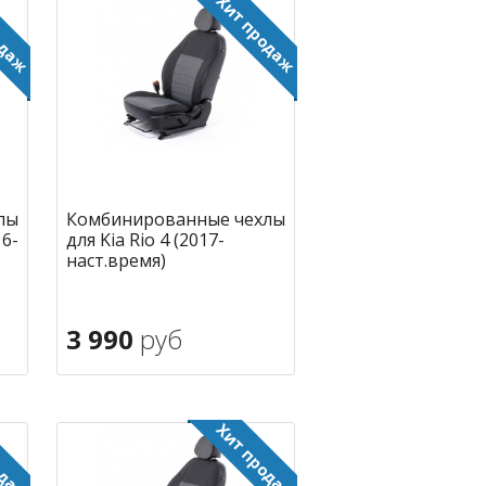
лы
Комбинированные чехлы
16-
для Kia Rio 4 (2017-
наст.время)
3 990
руб
В корзину
ное
в избранное