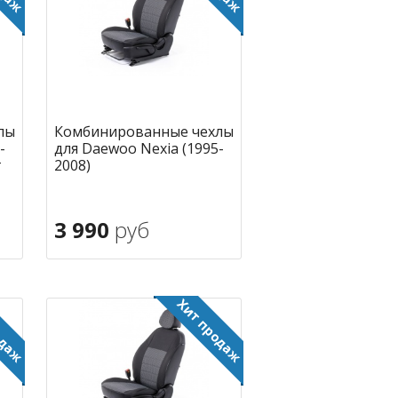
лы
Комбинированные чехлы
-
для Daewoo Nexia (1995-
г
2008)
3 990
руб
В корзину
ное
в избранное