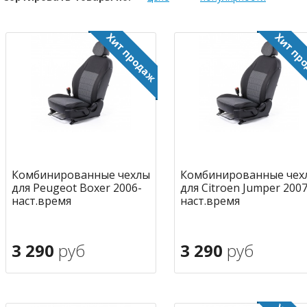
Комбинированные чехлы
Комбинированные чех
для Peugeot Boxer 2006-
для Citroen Jumper 2007
наст.время
наст.время
3 290
руб
3 290
руб
В корзину
В корзину
в избранное
в избран