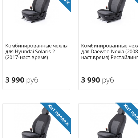
Комбинированные чехлы
Комбинированные чех
для Hyundai Solaris 2
для Daewoo Nexia (2008
(2017-наст.время)
наст.время) Рестайлин
3 990
руб
3 990
руб
В корзину
В корзину
в избранное
в избран