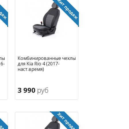
лы
Комбинированные чехлы
16-
для Kia Rio 4 (2017-
наст.время)
3 990
руб
В корзину
ное
в избранное