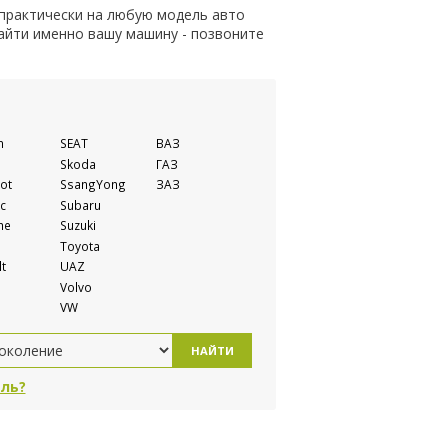
 практически на любую модель авто
найти именно вашу машину - позвоните
n
SEAT
ВАЗ
Skoda
ГАЗ
ot
SsangYong
ЗАЗ
c
Subaru
he
Suzuki
Toyota
t
UAZ
Volvo
VW
НАЙТИ
ль?