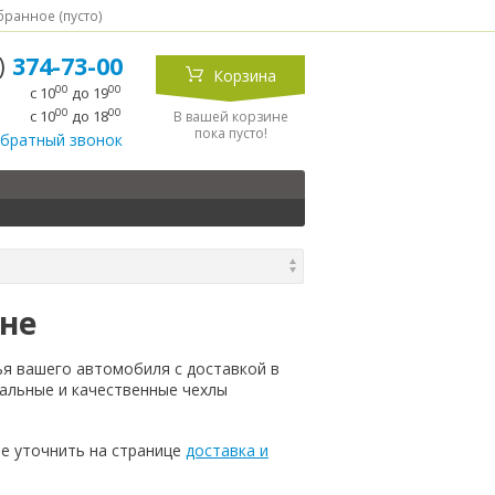
ранное (
пусто
)
5)
374-73-00
Корзина
00
00
с 10
до 19
00
00
с 10
до 18
В вашей корзине
пока пусто!
обратный звонок
ине
ья вашего автомобиля с доставкой в
альные и качественные чехлы
е уточнить на странице
доставка и