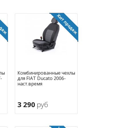
лы
Комбинированные чехлы
-
для FIAT Ducato 2006-
наст.время
3 290
руб
В корзину
ное
в избранное