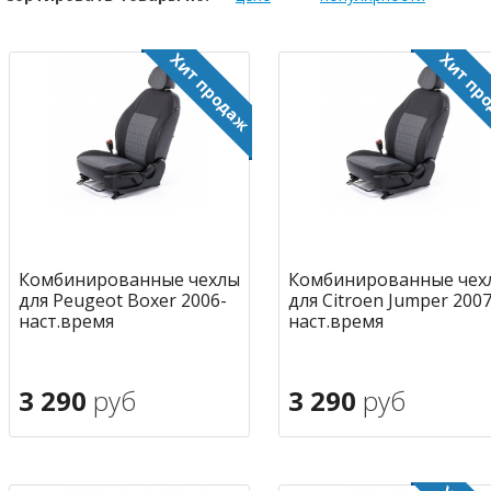
Комбинированные чехлы
Комбинированные чех
для Peugeot Boxer 2006-
для Citroen Jumper 2007
наст.время
наст.время
3 290
руб
3 290
руб
В корзину
В корзину
в избранное
в избран