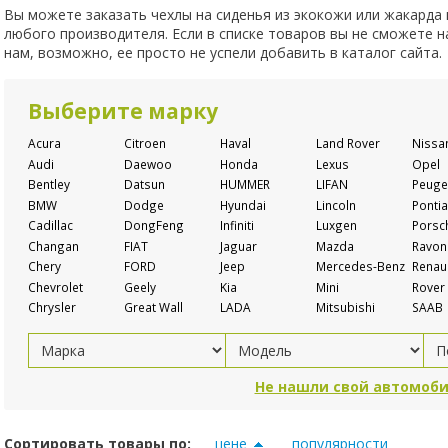
Вы можете заказать чехлы на сиденья из экокожи или жакарда
любого производителя. Если в списке товаров вы не сможете 
нам, возможно, ее просто не успели добавить в каталог сайта.
Выберите марку
Acura
Citroen
Haval
Land Rover
Nissa
Audi
Daewoo
Honda
Lexus
Opel
Bentley
Datsun
HUMMER
LIFAN
Peuge
BMW
Dodge
Hyundai
Lincoln
Pontia
Cadillac
DongFeng
Infiniti
Luxgen
Porsc
Changan
FIAT
Jaguar
Mazda
Ravon
Chery
FORD
Jeep
Mercedes-Benz
Renaul
Chevrolet
Geely
Kia
Mini
Rover
Chrysler
Great Wall
LADA
Mitsubishi
SAAB
Не нашли свой автомоби
Сортировать товары по:
цене
популярности