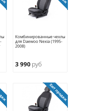
лы
Комбинированные чехлы
-
для Daewoo Nexia (1995-
г
2008)
3 990
руб
В корзину
ное
в избранное