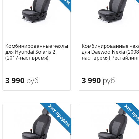
Комбинированные чехлы
Комбинированные чех
для Hyundai Solaris 2
для Daewoo Nexia (2008
(2017-наст.время)
наст.время) Рестайлин
3 990
руб
3 990
руб
В корзину
В корзину
в избранное
в избран