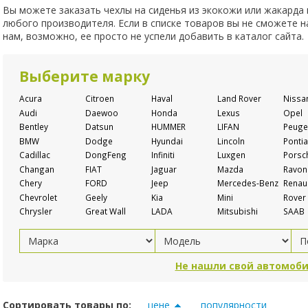
Вы можете заказать чехлы на сиденья из экокожи или жакарда
любого производителя. Если в списке товаров вы не сможете 
нам, возможно, ее просто не успели добавить в каталог сайта.
Выберите марку
Acura
Citroen
Haval
Land Rover
Nissa
Audi
Daewoo
Honda
Lexus
Opel
Bentley
Datsun
HUMMER
LIFAN
Peuge
BMW
Dodge
Hyundai
Lincoln
Pontia
Cadillac
DongFeng
Infiniti
Luxgen
Porsc
Changan
FIAT
Jaguar
Mazda
Ravon
Chery
FORD
Jeep
Mercedes-Benz
Renaul
Chevrolet
Geely
Kia
Mini
Rover
Chrysler
Great Wall
LADA
Mitsubishi
SAAB
Не нашли свой автомоби
Сортировать товары по:
цене
популярности