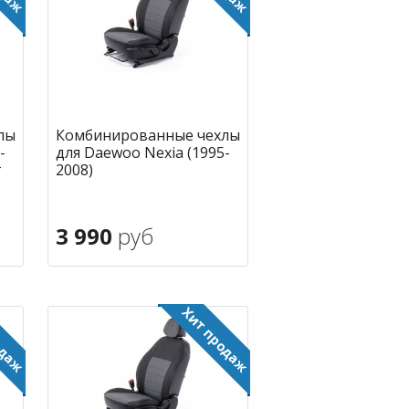
лы
Комбинированные чехлы
-
для Daewoo Nexia (1995-
г
2008)
3 990
руб
В корзину
ное
в избранное