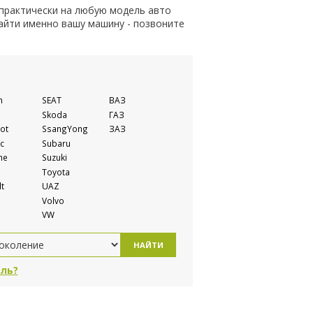
 практически на любую модель авто
найти именно вашу машину - позвоните
n
SEAT
ВАЗ
Skoda
ГАЗ
ot
SsangYong
ЗАЗ
c
Subaru
he
Suzuki
Toyota
t
UAZ
Volvo
VW
НАЙТИ
ль?