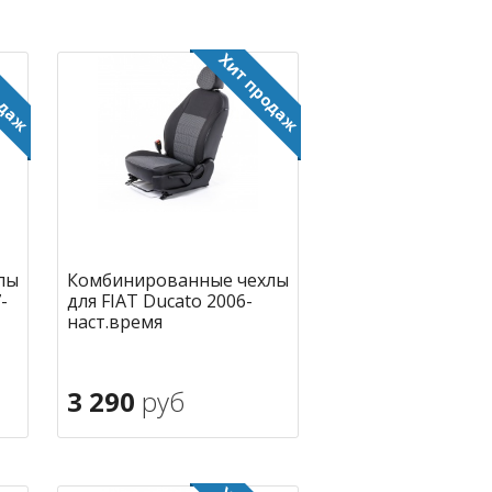
лы
Комбинированные чехлы
-
для FIAT Ducato 2006-
наст.время
3 290
руб
В корзину
ное
в избранное