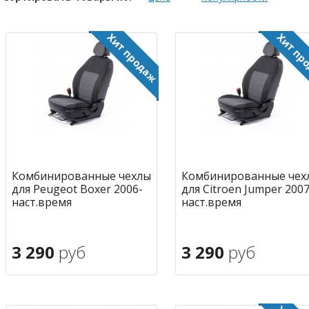
Комбинированные чехлы
Комбинированные чех
для Peugeot Boxer 2006-
для Citroen Jumper 2007
наст.время
наст.время
3 290
руб
3 290
руб
В корзину
В корзину
в избранное
в избран