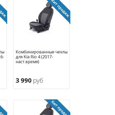
лы
Комбинированные чехлы
16-
для Kia Rio 4 (2017-
наст.время)
3 990
руб
В корзину
ное
в избранное