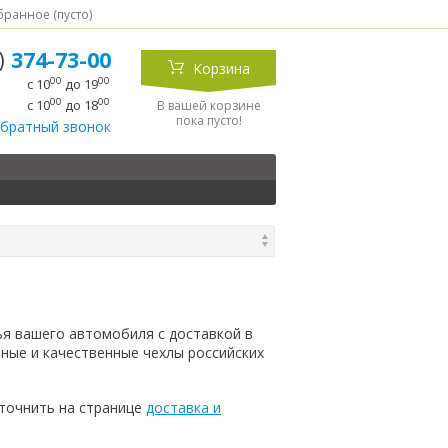
ранное (
пусто
)
5)
374-73-00
Корзина
00
00
с 10
до 19
00
00
с 10
до 18
В вашей корзине
пока пусто!
обратный звонок
ья вашего автомобиля с доставкой в
ные и качественные чехлы российских
точнить на странице
доставка и