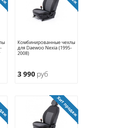
лы
Комбинированные чехлы
-
для Daewoo Nexia (1995-
г
2008)
3 990
руб
В корзину
ное
в избранное