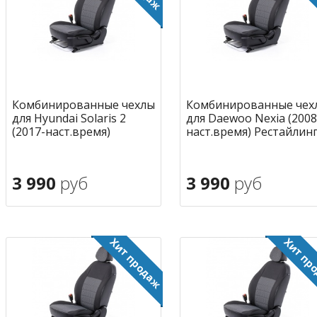
Комбинированные чехлы
Комбинированные чех
для Hyundai Solaris 2
для Daewoo Nexia (2008
(2017-наст.время)
наст.время) Рестайлин
3 990
руб
3 990
руб
В корзину
В корзину
в избранное
в избран