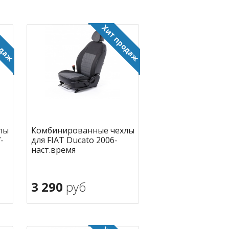
лы
Комбинированные чехлы
-
для FIAT Ducato 2006-
наст.время
3 290
руб
В корзину
ное
в избранное