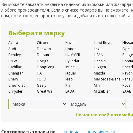
Вы можете заказать чехлы на сиденья из экокожи или жакарда
любого производителя. Если в списке товаров вы не сможете 
нам, возможно, ее просто не успели добавить в каталог сайта.
Выберите марку
Acura
Citroen
Haval
Land Rover
Nissa
Audi
Daewoo
Honda
Lexus
Opel
Bentley
Datsun
HUMMER
LIFAN
Peuge
BMW
Dodge
Hyundai
Lincoln
Pontia
Cadillac
DongFeng
Infiniti
Luxgen
Porsc
Changan
FIAT
Jaguar
Mazda
Ravon
Chery
FORD
Jeep
Mercedes-Benz
Renaul
Chevrolet
Geely
Kia
Mini
Rover
Chrysler
Great Wall
LADA
Mitsubishi
SAAB
Не нашли свой автомоби
Сортировать товары по:
цене
популярности