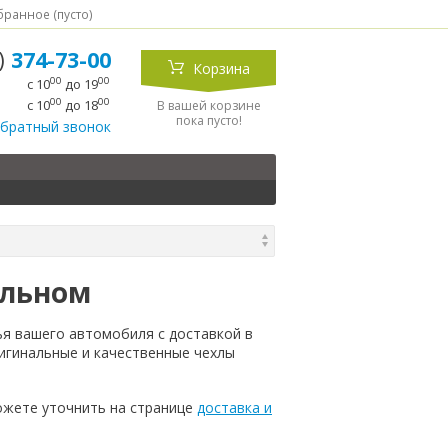
ранное (
пусто
)
5)
374-73-00
Корзина
00
00
с 10
до 19
00
00
с 10
до 18
В вашей корзине
пока пусто!
обратный звонок
ольном
ья вашего автомобиля с доставкой в
игинальные и качественные чехлы
ожете уточнить на странице
доставка и