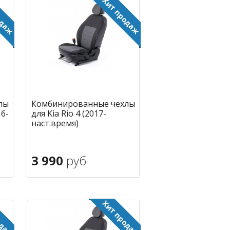
лы
Комбинированные чехлы
16-
для Kia Rio 4 (2017-
наст.время)
3 990
руб
В корзину
ное
в избранное