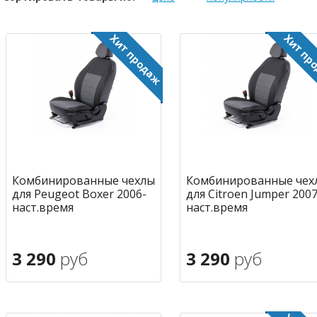
Комбинированные чехлы
Комбинированные чех
для Peugeot Boxer 2006-
для Citroen Jumper 2007
наст.время
наст.время
3 290
руб
3 290
руб
В корзину
В корзину
в избранное
в избран