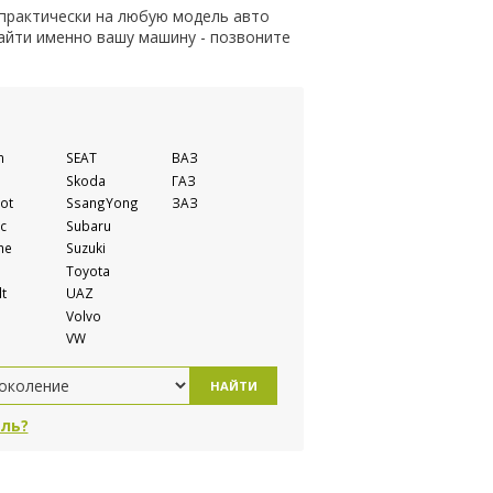
 практически на любую модель авто
найти именно вашу машину - позвоните
n
SEAT
ВАЗ
Skoda
ГАЗ
ot
SsangYong
ЗАЗ
c
Subaru
he
Suzuki
Toyota
t
UAZ
Volvo
VW
НАЙТИ
ль?