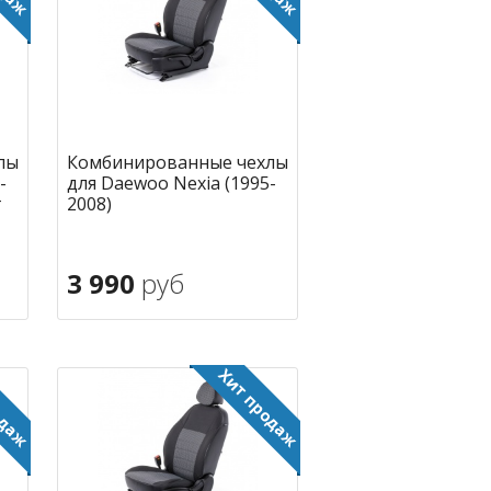
лы
Комбинированные чехлы
-
для Daewoo Nexia (1995-
г
2008)
3 990
руб
В корзину
ное
в избранное