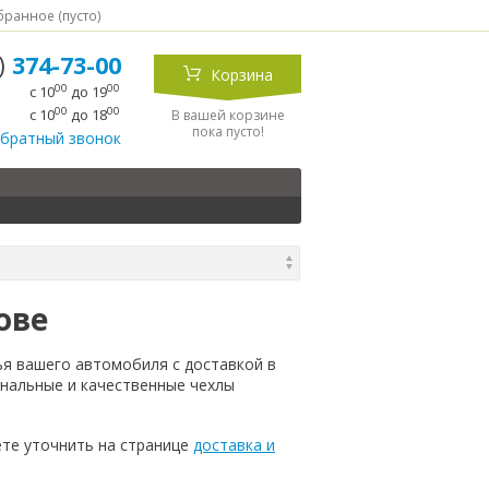
ранное (
пусто
)
5)
374-73-00
Корзина
00
00
с 10
до 19
00
00
с 10
до 18
В вашей корзине
пока пусто!
обратный звонок
ове
ья вашего автомобиля с доставкой в
инальные и качественные чехлы
те уточнить на странице
доставка и