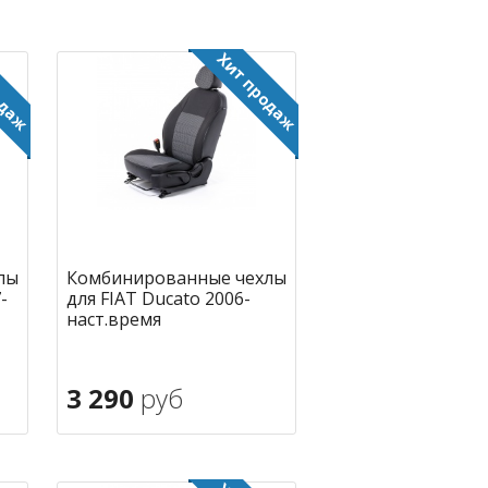
лы
Комбинированные чехлы
-
для FIAT Ducato 2006-
наст.время
3 290
руб
В корзину
ное
в избранное