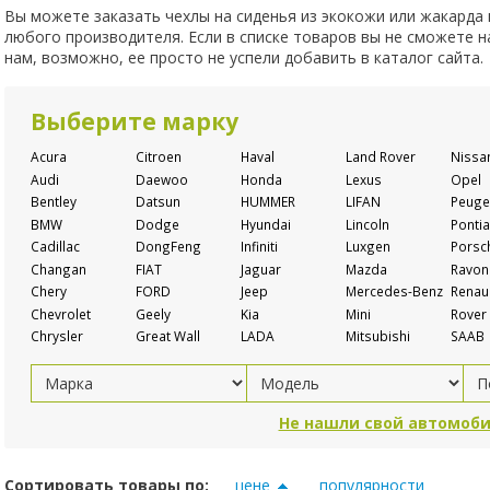
Вы можете заказать чехлы на сиденья из экокожи или жакарда
любого производителя. Если в списке товаров вы не сможете 
нам, возможно, ее просто не успели добавить в каталог сайта.
Выберите марку
Acura
Citroen
Haval
Land Rover
Nissa
Audi
Daewoo
Honda
Lexus
Opel
Bentley
Datsun
HUMMER
LIFAN
Peuge
BMW
Dodge
Hyundai
Lincoln
Pontia
Cadillac
DongFeng
Infiniti
Luxgen
Porsc
Changan
FIAT
Jaguar
Mazda
Ravon
Chery
FORD
Jeep
Mercedes-Benz
Renaul
Chevrolet
Geely
Kia
Mini
Rover
Chrysler
Great Wall
LADA
Mitsubishi
SAAB
Не нашли свой автомоби
Сортировать товары по:
цене
популярности