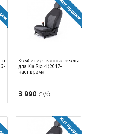
лы
Комбинированные чехлы
16-
для Kia Rio 4 (2017-
наст.время)
3 990
руб
В корзину
ное
в избранное