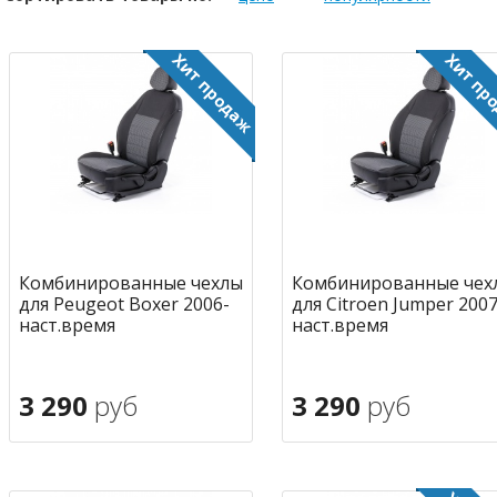
Комбинированные чехлы
Комбинированные чех
для Peugeot Boxer 2006-
для Citroen Jumper 2007
наст.время
наст.время
3 290
руб
3 290
руб
В корзину
В корзину
в избранное
в избран