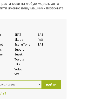
 практически на любую модель авто
найти именно вашу машину - позвоните
n
SEAT
ВАЗ
Skoda
ГАЗ
ot
SsangYong
ЗАЗ
c
Subaru
he
Suzuki
Toyota
t
UAZ
Volvo
VW
НАЙТИ
ль?