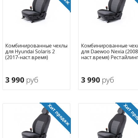
Комбинированные чехлы
Комбинированные чех
для Hyundai Solaris 2
для Daewoo Nexia (2008
(2017-наст.время)
наст.время) Рестайлин
3 990
руб
3 990
руб
В корзину
В корзину
в избранное
в избран