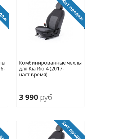
лы
Комбинированные чехлы
16-
для Kia Rio 4 (2017-
наст.время)
3 990
руб
В корзину
ное
в избранное