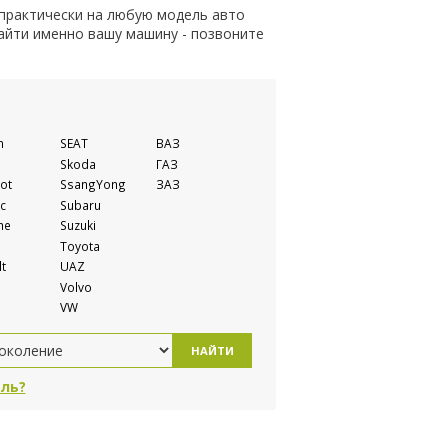
 практически на любую модель авто
найти именно вашу машину - позвоните
n
SEAT
ВАЗ
Skoda
ГАЗ
ot
SsangYong
ЗАЗ
c
Subaru
he
Suzuki
Toyota
t
UAZ
Volvo
VW
НАЙТИ
ль?