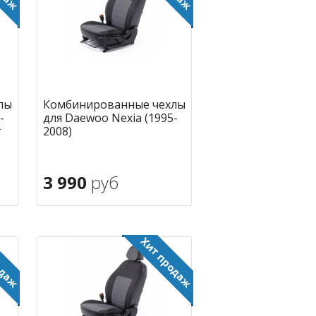
лы
Комбинированные чехлы
-
для Daewoo Nexia (1995-
г
2008)
3 990
руб
В корзину
ное
в избранное