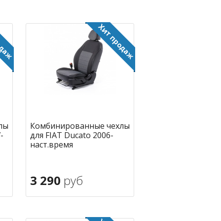
лы
Комбинированные чехлы
-
для FIAT Ducato 2006-
наст.время
3 290
руб
В корзину
ное
в избранное