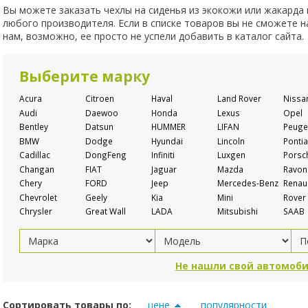
Вы можете заказать чехлы на сиденья из экокожи или жакарда
любого производителя. Если в списке товаров вы не сможете 
нам, возможно, ее просто не успели добавить в каталог сайта.
Выберите марку
Acura
Citroen
Haval
Land Rover
Nissa
Audi
Daewoo
Honda
Lexus
Opel
Bentley
Datsun
HUMMER
LIFAN
Peuge
BMW
Dodge
Hyundai
Lincoln
Pontia
Cadillac
DongFeng
Infiniti
Luxgen
Porsc
Changan
FIAT
Jaguar
Mazda
Ravon
Chery
FORD
Jeep
Mercedes-Benz
Renaul
Chevrolet
Geely
Kia
Mini
Rover
Chrysler
Great Wall
LADA
Mitsubishi
SAAB
Не нашли свой автомоби
Сортировать товары по:
цене
популярности