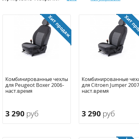
Комбинированные чехлы
Комбинированные чех
для Peugeot Boxer 2006-
для Citroen Jumper 2007
наст.время
наст.время
3 290
руб
3 290
руб
В корзину
В корзину
в избранное
в избран