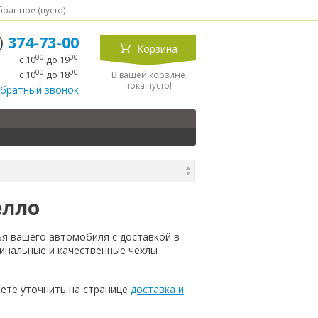
ранное (
пусто
)
5)
374-73-00
Корзина
00
00
с 10
до 19
00
00
с 10
до 18
В вашей корзине
пока пусто!
обратный звонок
елло
ья вашего автомобиля с доставкой в
инальные и качественные чехлы
ете уточнить на странице
доставка и