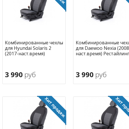
Комбинированные чехлы
Комбинированные чех
для Hyundai Solaris 2
для Daewoo Nexia (2008
(2017-наст.время)
наст.время) Рестайлин
3 990
руб
3 990
руб
В корзину
В корзину
в избранное
в избран