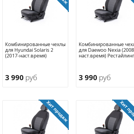
Комбинированные чехлы
Комбинированные чех
для Hyundai Solaris 2
для Daewoo Nexia (2008
(2017-наст.время)
наст.время) Рестайлин
3 990
руб
3 990
руб
В корзину
В корзину
в избранное
в избран