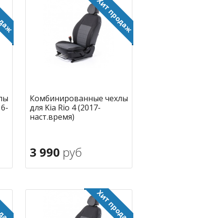
лы
Комбинированные чехлы
16-
для Kia Rio 4 (2017-
наст.время)
3 990
руб
В корзину
ное
в избранное