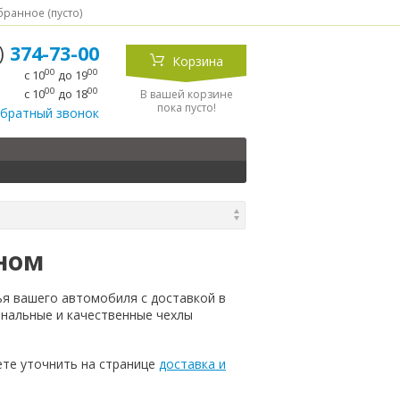
ранное (
пусто
)
5)
374-73-00
Корзина
00
00
с 10
до 19
00
00
с 10
до 18
В вашей корзине
пока пусто!
обратный звонок
зном
ья вашего автомобиля с доставкой в
инальные и качественные чехлы
те уточнить на странице
доставка и