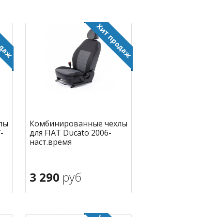
лы
Комбинированные чехлы
-
для FIAT Ducato 2006-
наст.время
3 290
руб
В корзину
ное
в избранное