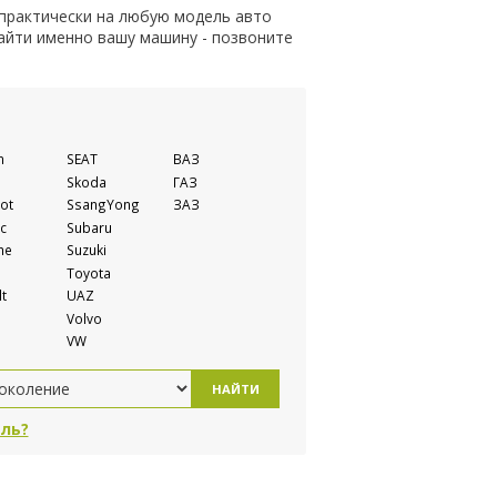
 практически на любую модель авто
найти именно вашу машину - позвоните
n
SEAT
ВАЗ
Skoda
ГАЗ
ot
SsangYong
ЗАЗ
c
Subaru
he
Suzuki
Toyota
t
UAZ
Volvo
VW
НАЙТИ
ль?