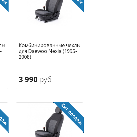
лы
Комбинированные чехлы
-
для Daewoo Nexia (1995-
г
2008)
3 990
руб
В корзину
ное
в избранное