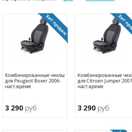
Комбинированные чехлы
Комбинированные чех
для Peugeot Boxer 2006-
для Citroen Jumper 2007
наст.время
наст.время
3 290
руб
3 290
руб
В корзину
В корзину
в избранное
в избран