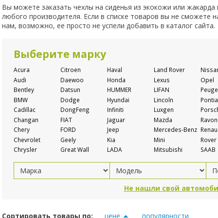
Вы можете заказать чехлы на сиденья из экокожи или жакарда
любого производителя. Если в списке товаров вы не сможете 
нам, возможно, ее просто не успели добавить в каталог сайта.
Выберите марку
Acura
Citroen
Haval
Land Rover
Nissa
Audi
Daewoo
Honda
Lexus
Opel
Bentley
Datsun
HUMMER
LIFAN
Peuge
BMW
Dodge
Hyundai
Lincoln
Pontia
Cadillac
DongFeng
Infiniti
Luxgen
Porsc
Changan
FIAT
Jaguar
Mazda
Ravon
Chery
FORD
Jeep
Mercedes-Benz
Renaul
Chevrolet
Geely
Kia
Mini
Rover
Chrysler
Great Wall
LADA
Mitsubishi
SAAB
Не нашли свой автомоби
Сортировать товары по:
цене
популярности