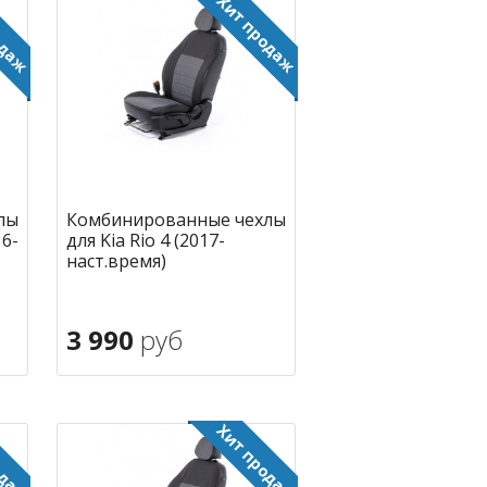
лы
Комбинированные чехлы
16-
для Kia Rio 4 (2017-
наст.время)
3 990
руб
В корзину
ное
в избранное