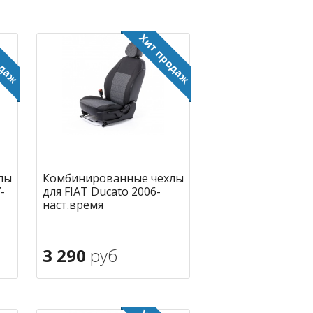
лы
Комбинированные чехлы
-
для FIAT Ducato 2006-
наст.время
3 290
руб
В корзину
ное
в избранное