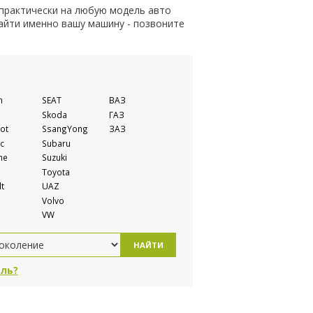
 практически на любую модель авто
найти именно вашу машину - позвоните
n
SEAT
ВАЗ
Skoda
ГАЗ
ot
SsangYong
ЗАЗ
c
Subaru
he
Suzuki
Toyota
t
UAZ
Volvo
VW
НАЙТИ
ль?