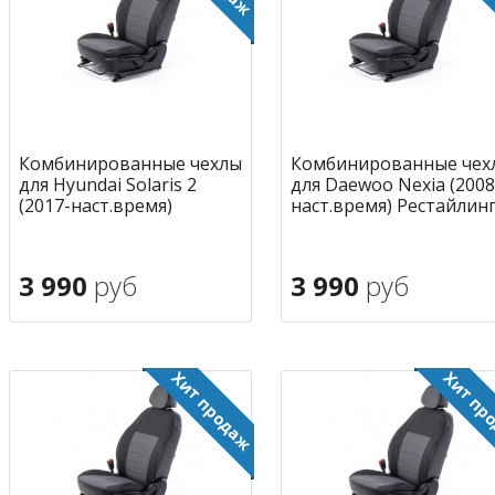
Комбинированные чехлы
Комбинированные чех
для Hyundai Solaris 2
для Daewoo Nexia (2008
(2017-наст.время)
наст.время) Рестайлин
3 990
руб
3 990
руб
В корзину
В корзину
в избранное
в избран