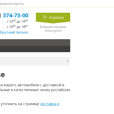
ранное (
пусто
)
5)
374-73-00
Корзина
00
00
с 10
до 19
00
00
с 10
до 18
В вашей корзине
пока пусто!
обратный звонок
ве
ья вашего автомобиля с доставкой в
льные и качественные чехлы российских
 уточнить на странице
доставка и