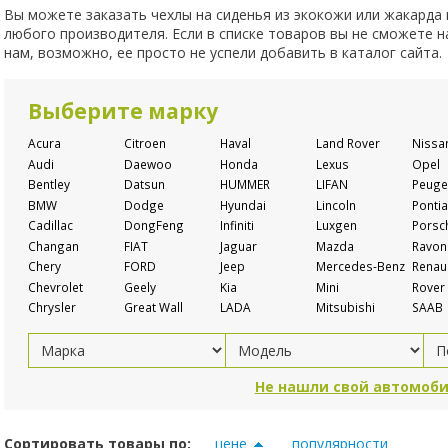
Вы можете заказать чехлы на сиденья из экокожи или жакарда
любого производителя. Если в списке товаров вы не сможете 
нам, возможно, ее просто не успели добавить в каталог сайта.
Выберите марку
Acura
Citroen
Haval
Land Rover
Nissa
Audi
Daewoo
Honda
Lexus
Opel
Bentley
Datsun
HUMMER
LIFAN
Peuge
BMW
Dodge
Hyundai
Lincoln
Pontia
Cadillac
DongFeng
Infiniti
Luxgen
Porsc
Changan
FIAT
Jaguar
Mazda
Ravon
Chery
FORD
Jeep
Mercedes-Benz
Renaul
Chevrolet
Geely
Kia
Mini
Rover
Chrysler
Great Wall
LADA
Mitsubishi
SAAB
Не нашли свой автомоби
Сортировать товары по:
цене
популярности