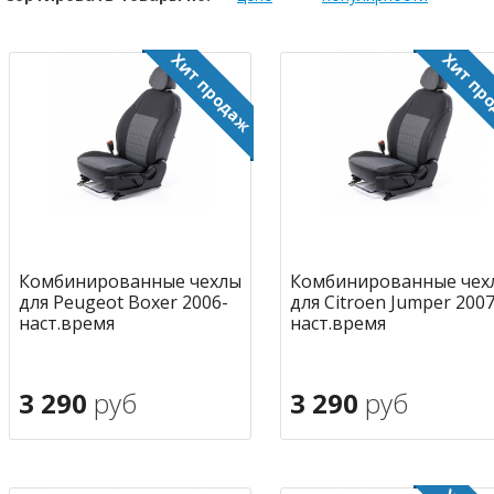
Комбинированные чехлы
Комбинированные чех
для Peugeot Boxer 2006-
для Citroen Jumper 2007
наст.время
наст.время
3 290
руб
3 290
руб
В корзину
В корзину
в избранное
в избран