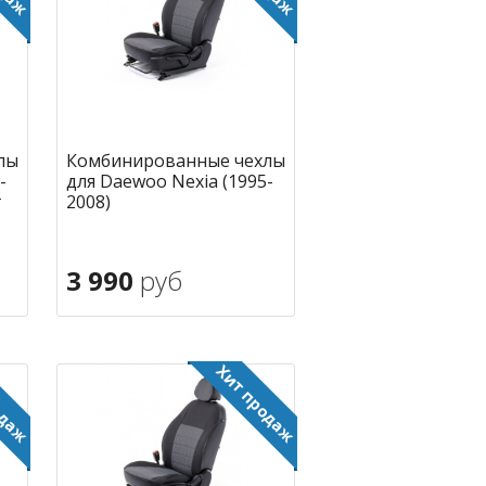
лы
Комбинированные чехлы
-
для Daewoo Nexia (1995-
г
2008)
3 990
руб
В корзину
ное
в избранное