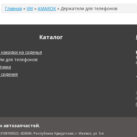
Главная
»
VW
»
AMAROK
»
Держатели для телефонов
Каталог
накидки на сиденья
ли для телефонов
тники
 сидения
зин автозапчастей.
08100022, 426069, Республика Удмуртская, г. Ижевск, ул. 5-я