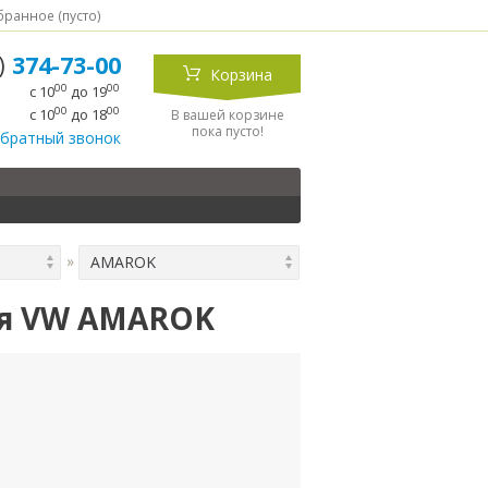
ранное (
пусто
)
5)
374-73-00
Корзина
00
00
с 10
до 19
00
00
с 10
до 18
В вашей корзине
пока пусто!
обратный звонок
AMAROK
ля VW AMAROK