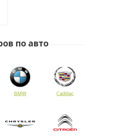
ное
ров по авто
BMW
Cadillac