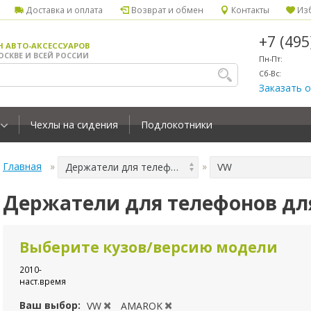
Доставка и оплата
Возврат и обмен
Контакты
Изб
+7 (49
Н АВТО-АКСЕССУАРОВ
ОСКВЕ И ВСЕЙ РОССИИ
Пн-Пт:
Сб-Вс:
Заказать 
Чехлы на сидения
Подлокотники
Главная
Держатели для телефонов
VW
Держатели для телефонов д
Выберите кузов/версию модели
2010-
наст.время
Ваш выбор:
VW
AMAROK